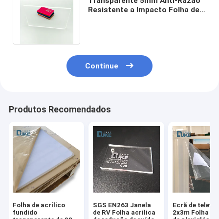
Transparente 5mm Anti-Razão
Resistente a Impacto Folha de
Acrílico Transmissão de Luz
93%
Continue
Produtos Recomendados
Folha de acrílico
SGS EN263 Janela
Ecrã de televi
fundido
de RV Folha acrílica
2x3m Folha acr