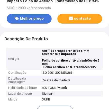
Impacto Folha de Acrílico Transmissão de Luz 93%
MOQ：2000 kg/encomenda
Melhor preço
contacto
Descrição De Produto
Acrílico transparente de 5 mm
resistente a impactos
,
Realçar
Folha de acrílico anti-arranhões de 5
mm
,
Folha acrílica anti-arranhões 93%
Certificação
ISO 9001:2008/EN263
Detalhes da
Páletes de madeira
embalagem
Habilidade da fonte
800 TONS/Month
Lugar de origem
Sichuan
Marca
DUKE