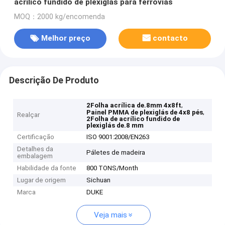
acrílico fundido de plexiglás para ferrovias
MOQ：2000 kg/encomenda
Melhor preço
contacto
Descrição De Produto
,
2Folha acrílica de.8mm 4x8ft
,
Painel PMMA de plexiglás de 4x8 pés
Realçar
2Folha de acrílico fundido de
plexiglás de.8 mm
Certificação
ISO 9001:2008/EN263
Detalhes da
Páletes de madeira
embalagem
Habilidade da fonte
800 TONS/Month
Lugar de origem
Sichuan
Marca
DUKE
Veja mais