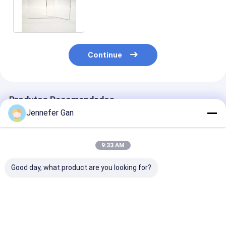
fundido de plexiglás para
ferrovias
Continue
Produtos Recomendados
Jennefer Gan
9:33 AM
Good day, what product are you looking for?
8mm de Duke
100% material
Painel de veda
fabricante de placa
virgem folha de
barreira de ru
acrílica anti-UV
acrílico fundido
externa Chapa
20x30ft Soundproof
5mm 20mm painel
acrílica virge