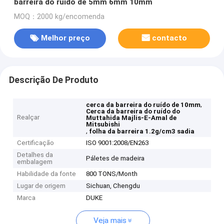
barreira do ruído de 5mm 6mm 10mm
MOQ：2000 kg/encomenda
Melhor preço
contacto
Descrição De Produto
,
cerca da barreira do ruído de 10mm
Cerca da barreira do ruído do
Realçar
Muttahida Majlis-E-Amal de
Mitsubishi
,
folha da barreira 1.2g/cm3 sadia
Certificação
ISO 9001:2008/EN263
Detalhes da
Páletes de madeira
embalagem
Habilidade da fonte
800 TONS/Month
Lugar de origem
Sichuan, Chengdu
Marca
DUKE
Veja mais