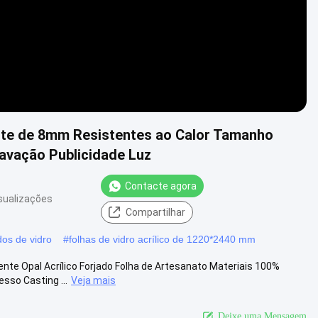
nte de 8mm Resistentes ao Calor Tamanho
avação Publicidade Luz
Contacte agora
sualizações
Compartilhar
dos de vidro
#
folhas de vidro acrílico de 1220*2440 mm
te Opal Acrílico Forjado Folha de Artesanato Materiais 100%
sso Casting ...
Veja mais
Deixe uma Mensagem