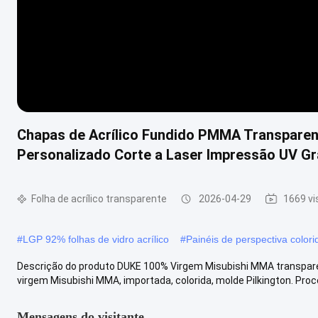
Chapas de Acrílico Fundido PMMA Transpare
Personalizado Corte a Laser Impressão UV Gr
Folha de acrílico transparente
2026-04-29
1669 vi
#
LGP 92% folhas de vidro acrílico
#
Painéis de perspectiva colori
Descrição do produto DUKE 100% Virgem Misubishi MMA transparen
virgem Misubishi MMA, importada, colorida, molde Pilkington. Proce
Mensagens do visitante