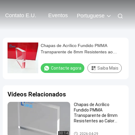
Contato E.U.
Eventos
Portuguese
Chapas de Acrílico Fundido PMMA
Transparente de 8mm Resistentes ao
Calor Tamanho Personalizado Corte a
Laser Impressão UV Gravação Publicidade
Contacte agora
Saiba Mais
Luz
Vídeos Relacionados
Chapas de Acrílico
Fundido PMMA
Transparente de 8mm
Resistentes ao Calor
Tamanho Personalizado
Corte a Laser Impressão
Folha de acrílico transparente
00:14
2026-04-29