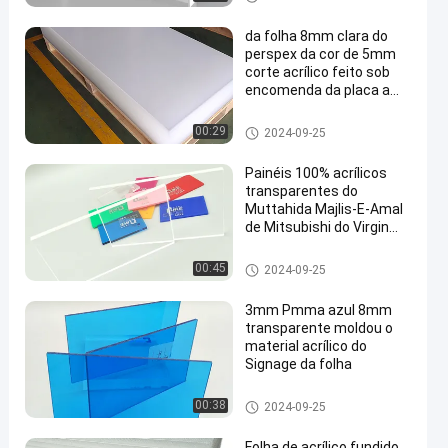
UV Gravação Publicidade
Luz
da folha 8mm clara do
perspex da cor de 5mm
corte acrílico feito sob
encomenda da placa a
fazer sob medida
Folha de acrílico transparente
00:29
2024-09-25
Painéis 100% acrílicos
transparentes do
Muttahida Majlis-E-Amal
de Mitsubishi do Virgin
PMMA claro
Folha de acrílico transparente
00:45
2024-09-25
3mm Pmma azul 8mm
transparente moldou o
material acrílico do
Signage da folha
Folha de acrílico transparente
00:38
2024-09-25
Folha de acrílico fundido