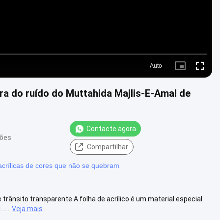
Auto
Picture-
Fullscre
in-
Picture
ira do ruído do Muttahida Majlis-E-Amal de
Contacte agora
ções
Compartilhar
acrílicas de cores que não se quebram
 trânsito transparente A folha de acrílico é um material especial.
....
Veja mais