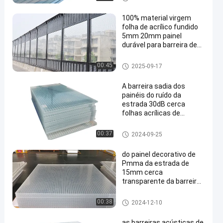
100% material virgem
folha de acrílico fundido
5mm 20mm painel
durável para barreira de
som ao ar livre
Cerca da barreira sadia
00:45
2025-09-17
en
A barreira sadia dos
painéis do ruído da
estrada 30dB cerca
folhas acrílicas de
Transparent
Cerca da barreira sadia
00:37
2024-09-25
do painel decorativo de
Pmma da estrada de
15mm cerca
transparente da barreira
do ruído
Cerca da barreira sadia
00:38
2024-12-10
as barreiras acústicas de