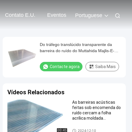
Contato E.U.
Eventos
Portuguese
Do tráfego translúcido transparente da
barreira do ruído do Muttahida Majlis-E-
Amal de Mitsubishi barreira sadia
Contacte agora
Saiba Mais
Vídeos Relacionados
As barreiras acústicas
feitas sob encomenda do
ruído cercam a folha
acrílica moldada
transparente
Cerca da barreira sadia
00:45
2024-12-10