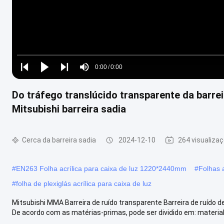
Loaded
:
0%
0:00
/
0:00
Play
Play
Play
Mute
Current
Duration
next
next
Do tráfego translúcido transparente da barre
Time
Mitsubishi barreira sadia
Cerca da barreira sadia
2024-12-10
264 visualiza
#
EN263 Folha acrílica para caixa de luz 1220*2440mm
#
Folhas 
#
folha de plexiglás acrílica para caixa de luz
Mitsubishi MMA Barreira de ruído transparente Barreira de ruído de
De acordo com as matérias-primas, pode ser dividido em: material .